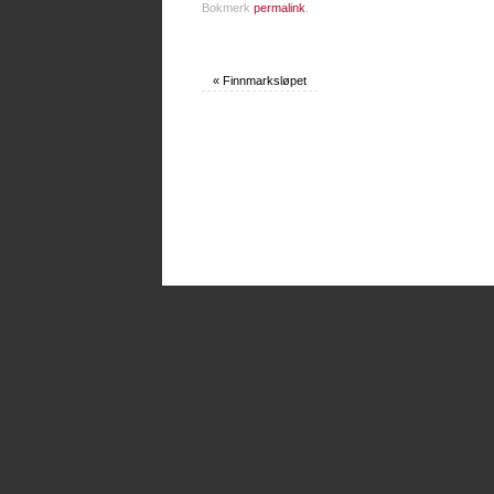
Bokmerk
permalink
.
«
Finnmarksløpet