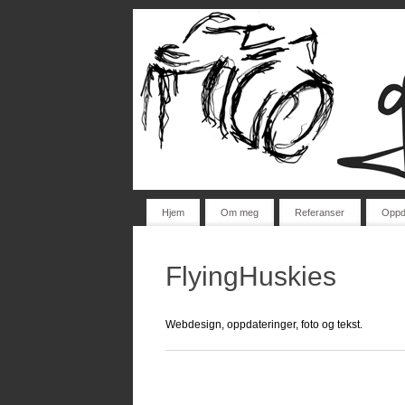
Hjem
Om meg
Referanser
Oppd
FlyingHuskies
Webdesign, oppdateringer, foto og tekst.